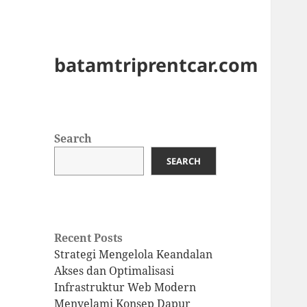
batamtriprentcar.com
Search
SEARCH
Recent Posts
Strategi Mengelola Keandalan
Akses dan Optimalisasi
Infrastruktur Web Modern
Menyelami Konsep Dapur