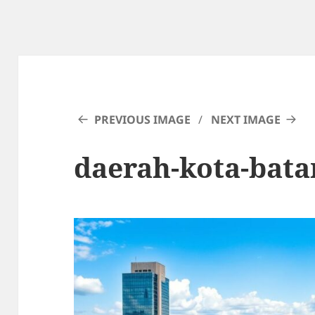
PREVIOUS IMAGE
NEXT IMAGE
daerah-kota-bat