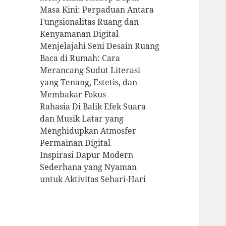
Masa Kini: Perpaduan Antara
Fungsionalitas Ruang dan
Kenyamanan Digital
Menjelajahi Seni Desain Ruang
Baca di Rumah: Cara
Merancang Sudut Literasi
yang Tenang, Estetis, dan
Membakar Fokus
Rahasia Di Balik Efek Suara
dan Musik Latar yang
Menghidupkan Atmosfer
Permainan Digital
Inspirasi Dapur Modern
Sederhana yang Nyaman
untuk Aktivitas Sehari-Hari