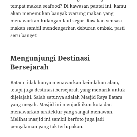
tempat makan seafood? Di kawasan pantai ini, kamu
akan menemukan banyak warung makan yang
menawarkan hidangan laut segar. Rasakan sensasi
makan sambil mendengarkan deburan ombak, pasti
seru banget!
Mengunjungi Destinasi
Bersejarah
Batam tidak hanya menawarkan keindahan alam,
tetapi juga destinasi bersejarah yang menarik untuk
dijelajahi. Salah satunya adalah Masjid Raya Batam
yang megah. Masjid ini menjadi ikon kota dan
menawarkan arsitektur yang sangat menawan.
Melihat masjid ini sambil berfoto juga jadi
pengalaman yang tak terlupakan.