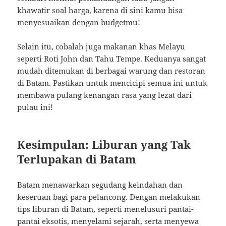
khawatir soal harga, karena di sini kamu bisa
menyesuaikan dengan budgetmu!
Selain itu, cobalah juga makanan khas Melayu
seperti Roti John dan Tahu Tempe. Keduanya sangat
mudah ditemukan di berbagai warung dan restoran
di Batam. Pastikan untuk mencicipi semua ini untuk
membawa pulang kenangan rasa yang lezat dari
pulau ini!
Kesimpulan: Liburan yang Tak
Terlupakan di Batam
Batam menawarkan segudang keindahan dan
keseruan bagi para pelancong. Dengan melakukan
tips liburan di Batam, seperti menelusuri pantai-
pantai eksotis, menyelami sejarah, serta menyewa