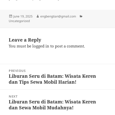
Posted
Author
Categories
June 19, 2025
engbengtian@gmail.com
on
Uncategorized
Leave a Reply
You must be
logged in
to post a comment.
Post
PREVIOUS
navigation
Liburan Seru di Batam: Wisata Keren
Previous
dan Tips Sewa Mobil Harian!
post:
NEXT
Liburan Seru di Batam: Wisata Keren
Next
dan Sewa Mobil Mudahnya!
post: