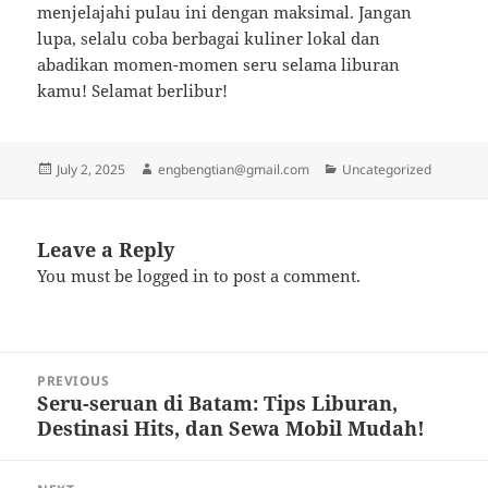
menjelajahi pulau ini dengan maksimal. Jangan
lupa, selalu coba berbagai kuliner lokal dan
abadikan momen-momen seru selama liburan
kamu! Selamat berlibur!
Posted
Author
Categories
July 2, 2025
engbengtian@gmail.com
Uncategorized
on
Leave a Reply
You must be
logged in
to post a comment.
Post
PREVIOUS
navigation
Seru-seruan di Batam: Tips Liburan,
Previous
Destinasi Hits, dan Sewa Mobil Mudah!
post: