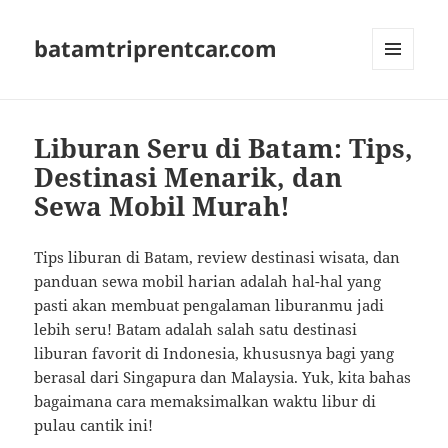
batamtriprentcar.com
MENU
AND
WIDGETS
Liburan Seru di Batam: Tips,
Destinasi Menarik, dan
Sewa Mobil Murah!
Tips liburan di Batam, review destinasi wisata, dan
panduan sewa mobil harian adalah hal-hal yang
pasti akan membuat pengalaman liburanmu jadi
lebih seru! Batam adalah salah satu destinasi
liburan favorit di Indonesia, khususnya bagi yang
berasal dari Singapura dan Malaysia. Yuk, kita bahas
bagaimana cara memaksimalkan waktu libur di
pulau cantik ini!