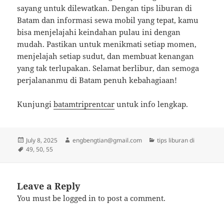
sayang untuk dilewatkan. Dengan tips liburan di
Batam dan informasi sewa mobil yang tepat, kamu
bisa menjelajahi keindahan pulau ini dengan
mudah. Pastikan untuk menikmati setiap momen,
menjelajah setiap sudut, dan membuat kenangan
yang tak terlupakan. Selamat berlibur, dan semoga
perjalananmu di Batam penuh kebahagiaan!
Kunjungi
batamtriprentcar
untuk info lengkap.
Posted
Author
Categories
July 8, 2025
engbengtian@gmail.com
tips liburan di
on
Tags
49
,
50
,
55
Leave a Reply
You must be
logged in
to post a comment.