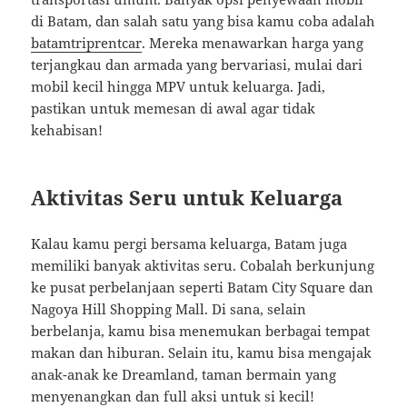
di Batam, dan salah satu yang bisa kamu coba adalah
batamtriprentcar
. Mereka menawarkan harga yang
terjangkau dan armada yang bervariasi, mulai dari
mobil kecil hingga MPV untuk keluarga. Jadi,
pastikan untuk memesan di awal agar tidak
kehabisan!
Aktivitas Seru untuk Keluarga
Kalau kamu pergi bersama keluarga, Batam juga
memiliki banyak aktivitas seru. Cobalah berkunjung
ke pusat perbelanjaan seperti Batam City Square dan
Nagoya Hill Shopping Mall. Di sana, selain
berbelanja, kamu bisa menemukan berbagai tempat
makan dan hiburan. Selain itu, kamu bisa mengajak
anak-anak ke Dreamland, taman bermain yang
menyenangkan dan full aksi untuk si kecil!