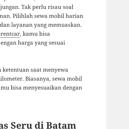
ungan. Tak perlu risau soal
an. Pilihlah sewa mobil harian
 dan layanan yang memuaskan.
rentcar
, kamu bisa
engan harga yang sesuai
n ketentuan saat menyewa
kilometer. Biasanya, sewa mobil
 kamu bisa menyesuaikan dengan
as Seru di Batam