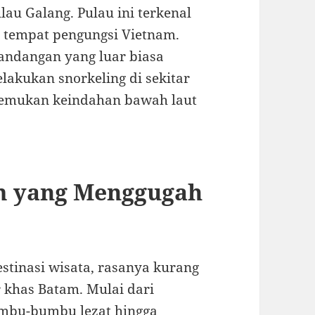
au Galang. Pulau ini terkenal
i tempat pengungsi Vietnam.
andangan yang luar biasa
lakukan snorkeling di sekitar
enemukan keindahan bawah laut
m yang Menggugah
tinasi wisata, rasanya kurang
r khas Batam. Mulai dari
umbu-bumbu lezat hingga