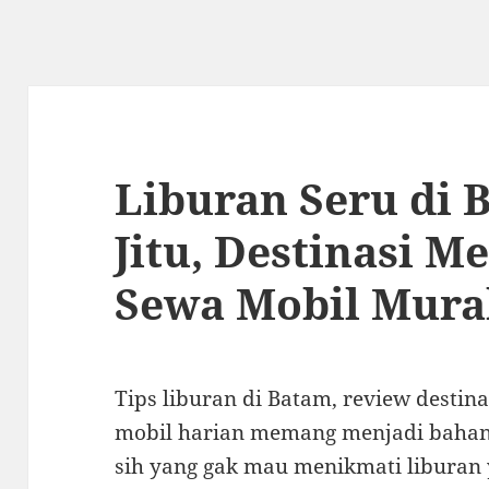
Liburan Seru di 
Jitu, Destinasi M
Sewa Mobil Mura
Tips liburan di Batam, review destin
mobil harian memang menjadi bahan
sih yang gak mau menikmati liburan 