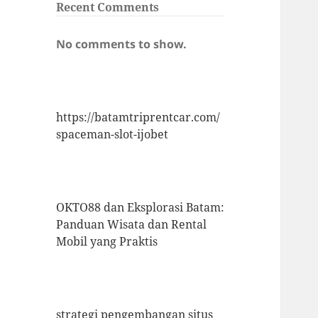
Recent Comments
No comments to show.
https://batamtriprentcar.com/
spaceman-slot-ijobet
OKTO88 dan Eksplorasi Batam:
Panduan Wisata dan Rental
Mobil yang Praktis
strategi pengembangan situs