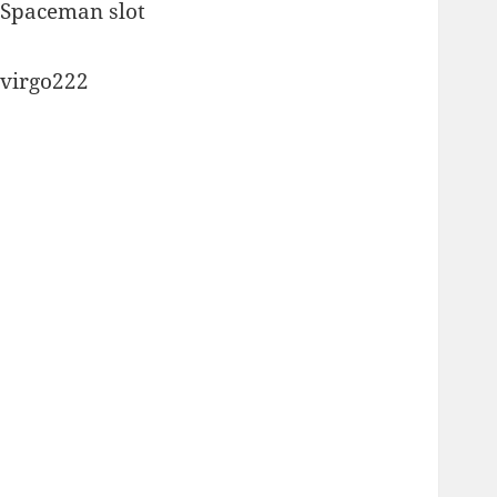
Spaceman slot
virgo222