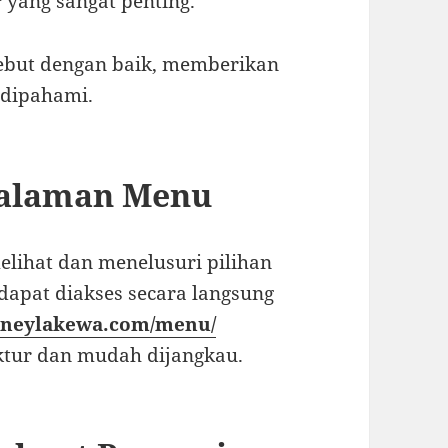
yang sangat penting.
ebut dengan baik, memberikan
 dipahami.
Halaman Menu
elihat dan menelusuri pilihan
dapat diakses secara langsung
nneylakewa.com/menu/
uktur dan mudah dijangkau.