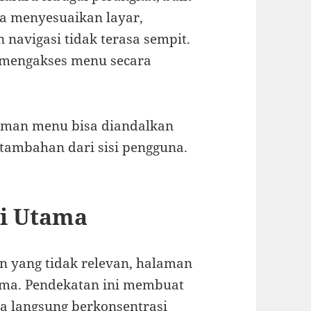
ya menyesuaikan layar,
 navigasi tidak terasa sempit.
g mengakses menu secara
aman menu bisa diandalkan
 tambahan dari sisi pengguna.
si Utama
n yang tidak relevan, halaman
tama. Pendekatan ini membuat
sa langsung berkonsentrasi