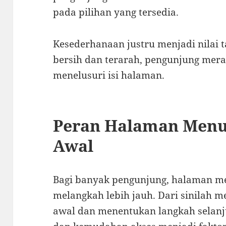
pada pilihan yang tersedia.
Kesederhanaan justru menjadi nilai
bersih dan terarah, pengunjung mera
menelusuri isi halaman.
Peran Halaman Menu 
Awal
Bagi banyak pengunjung, halaman me
melangkah lebih jauh. Dari sinilah
awal dan menentukan langkah selanju