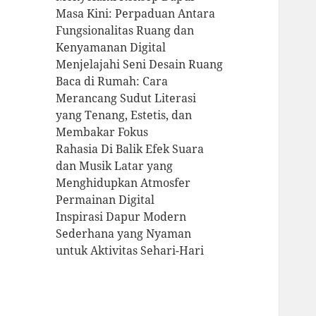
Masa Kini: Perpaduan Antara
Fungsionalitas Ruang dan
Kenyamanan Digital
Menjelajahi Seni Desain Ruang
Baca di Rumah: Cara
Merancang Sudut Literasi
yang Tenang, Estetis, dan
Membakar Fokus
Rahasia Di Balik Efek Suara
dan Musik Latar yang
Menghidupkan Atmosfer
Permainan Digital
Inspirasi Dapur Modern
Sederhana yang Nyaman
untuk Aktivitas Sehari-Hari