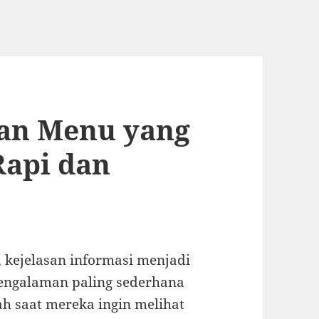
han Menu yang
Rapi dan
, kejelasan informasi menjadi
 pengalaman paling sederhana
h saat mereka ingin melihat