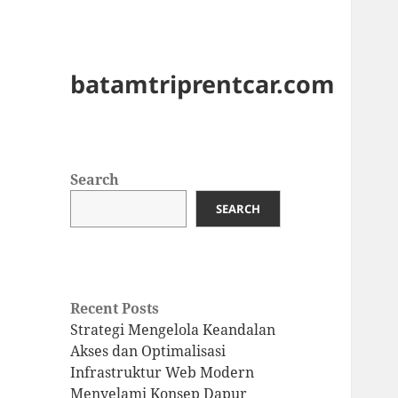
batamtriprentcar.com
Search
SEARCH
Recent Posts
Strategi Mengelola Keandalan
Akses dan Optimalisasi
Infrastruktur Web Modern
Menyelami Konsep Dapur