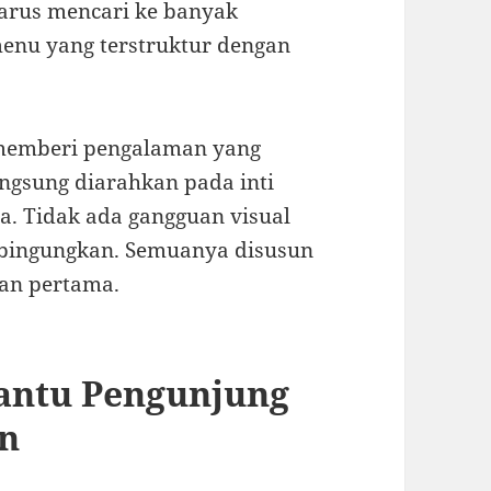
harus mencari ke banyak
menu yang terstruktur dengan
memberi pengalaman yang
angsung diarahkan pada inti
ia. Tidak ada gangguan visual
mbingungkan. Semuanya disusun
an pertama.
antu Pengunjung
n