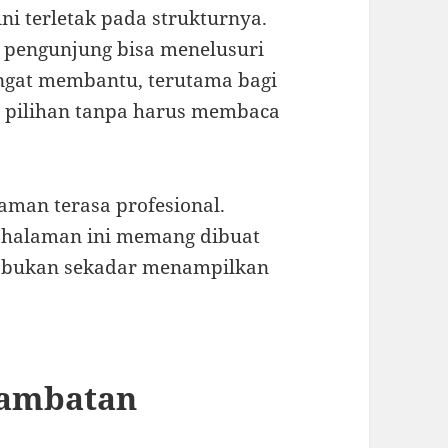
ni terletak pada strukturnya.
ga pengunjung bisa menelusuri
sangat membantu, terutama bagi
 pilihan tanpa harus membaca
aman terasa profesional.
 halaman ini memang dibuat
 bukan sekadar menampilkan
Hambatan