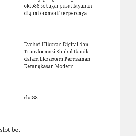
okto88 sebagai pusat layanan
digital otomotif terpercaya
Evolusi Hiburan Digital dan
Transformasi Simbol Ikonik
dalam Ekosistem Permainan
Ketangkasan Modern
slot88
slot bet