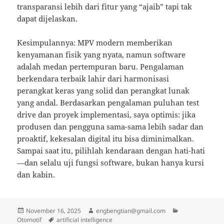
transparansi lebih dari fitur yang “ajaib” tapi tak
dapat dijelaskan.
Kesimpulannya: MPV modern memberikan
kenyamanan fisik yang nyata, namun software
adalah medan pertempuran baru. Pengalaman
berkendara terbaik lahir dari harmonisasi
perangkat keras yang solid dan perangkat lunak
yang andal. Berdasarkan pengalaman puluhan test
drive dan proyek implementasi, saya optimis: jika
produsen dan pengguna sama-sama lebih sadar dan
proaktif, kekesalan digital itu bisa diminimalkan.
Sampai saat itu, pilihlah kendaraan dengan hati-hati
—dan selalu uji fungsi software, bukan hanya kursi
dan kabin.
Posted
Author
Categories
November 16, 2025
engbengtian@gmail.com
on
Tags
Otomotif
artificial intelligence