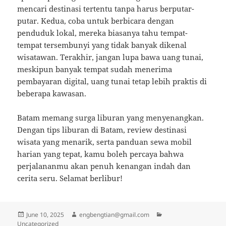
mencari destinasi tertentu tanpa harus berputar-
putar. Kedua, coba untuk berbicara dengan
penduduk lokal, mereka biasanya tahu tempat-
tempat tersembunyi yang tidak banyak dikenal
wisatawan. Terakhir, jangan lupa bawa uang tunai,
meskipun banyak tempat sudah menerima
pembayaran digital, uang tunai tetap lebih praktis di
beberapa kawasan.
Batam memang surga liburan yang menyenangkan.
Dengan tips liburan di Batam, review destinasi
wisata yang menarik, serta panduan sewa mobil
harian yang tepat, kamu boleh percaya bahwa
perjalananmu akan penuh kenangan indah dan
cerita seru. Selamat berlibur!
Posted
Author
Categories
June 10, 2025
engbengtian@gmail.com
on
Uncategorized