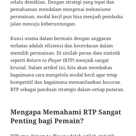
selalu demikian. Dengan strategi yang tepat dan
pemahaman mendalam mengenai mekanisme
permainan, modal kecil pun bisa menjadi pembuka
jalan menuju keberuntungan.
Kunci utama dalam bermain dengan anggaran
terbatas adalah efisiensi dan kecerdasan dalam
memilih permainan. Di sinilah peran data statistik
seperti
Return to Player
(RTP) menjadi sangat
krusial. Dalam artikel ini, kita akan membahas
bagaimana cara mengelola modal kecil agar tetap
kompetitif dan bagaimana memanfaatkan bocoran
RTP sebagai panduan strategis dalam setiap putaran.
Mengapa Memahami RTP Sangat
Penting bagi Pemain?