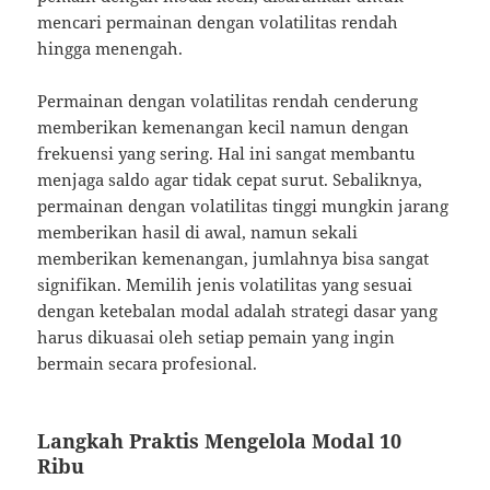
mencari permainan dengan volatilitas rendah
hingga menengah.
Permainan dengan volatilitas rendah cenderung
memberikan kemenangan kecil namun dengan
frekuensi yang sering. Hal ini sangat membantu
menjaga saldo agar tidak cepat surut. Sebaliknya,
permainan dengan volatilitas tinggi mungkin jarang
memberikan hasil di awal, namun sekali
memberikan kemenangan, jumlahnya bisa sangat
signifikan. Memilih jenis volatilitas yang sesuai
dengan ketebalan modal adalah strategi dasar yang
harus dikuasai oleh setiap pemain yang ingin
bermain secara profesional.
Langkah Praktis Mengelola Modal 10
Ribu