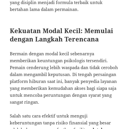
yang disiplin menjadi formula terbaik untuk
bertahan lama dalam permainan.
Kekuatan Modal Kecil: Memulai
dengan Langkah Terencana
Bermain dengan modal kecil sebenarnya
memberikan keuntungan psikologis tersendiri.
Pemain cenderung lebih waspada dan tidak ceroboh
dalam mengambil keputusan. Di tengah persaingan
platform hiburan saat ini, banyak penyedia layanan
yang memberikan kemudahan akses bagi siapa saja
untuk mencoba peruntungan dengan syarat yang
sangat ringan.
Salah satu cara efektif untuk menguji
keberuntungan tanpa risiko finansial yang besar