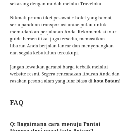
sekarang dengan mudah melalui Traveloka.
Nikmati promo tiket pesawat + hotel yang hemat,
serta panduan transportasi antar-pulau untuk
memudahkan perjalanan Anda. Rekomendasi tour
guide bersertifikat juga tersedia, memastikan
liburan Anda berjalan lancar dan menyenangkan
dan segala kebutuhan tercukupi.
Jangan lewatkan garansi harga terbaik melalui
website resmi. Segera rencanakan liburan Anda dan
rasakan pesona alam yang luar biasa di
kota Batam
!
FAQ
Q: Bagaimana cara menuju Pantai
Nongsa dari pusat kota Batam?