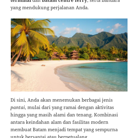
yang mendukung perjalanan Anda.
Di sini, Anda akan menemukan berbagai jenis
pantai
, mulai dari yang ramai dengan aktivitas
hingga yang masih alami dan tenang. Kombinasi
antara keindahan alam dan fasilitas modern
membuat Batam menjadi tempat yang sempurna
untuk bersantai atau berpetualang.