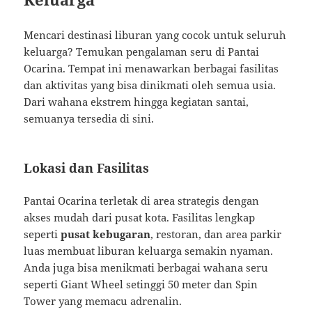
Mencari destinasi liburan yang cocok untuk seluruh
keluarga? Temukan pengalaman seru di Pantai
Ocarina. Tempat ini menawarkan berbagai fasilitas
dan aktivitas yang bisa dinikmati oleh semua usia.
Dari wahana ekstrem hingga kegiatan santai,
semuanya tersedia di sini.
Lokasi dan Fasilitas
Pantai Ocarina terletak di area strategis dengan
akses mudah dari pusat kota. Fasilitas lengkap
seperti
pusat kebugaran
, restoran, dan area parkir
luas membuat liburan keluarga semakin nyaman.
Anda juga bisa menikmati berbagai wahana seru
seperti Giant Wheel setinggi 50 meter dan Spin
Tower yang memacu adrenalin.