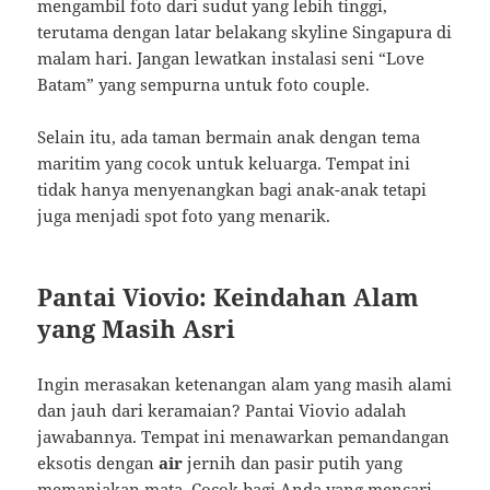
mengambil foto dari sudut yang lebih tinggi,
terutama dengan latar belakang skyline Singapura di
malam hari. Jangan lewatkan instalasi seni “Love
Batam” yang sempurna untuk foto couple.
Selain itu, ada taman bermain anak dengan tema
maritim yang cocok untuk keluarga. Tempat ini
tidak hanya menyenangkan bagi anak-anak tetapi
juga menjadi spot foto yang menarik.
Pantai Viovio: Keindahan Alam
yang Masih Asri
Ingin merasakan ketenangan alam yang masih alami
dan jauh dari keramaian? Pantai Viovio adalah
jawabannya. Tempat ini menawarkan pemandangan
eksotis dengan
air
jernih dan pasir putih yang
memanjakan mata. Cocok bagi Anda yang mencari