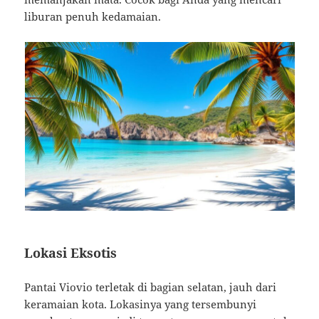
liburan penuh kedamaian.
Lokasi Eksotis
Pantai Viovio terletak di bagian selatan, jauh dari
keramaian kota. Lokasinya yang tersembunyi