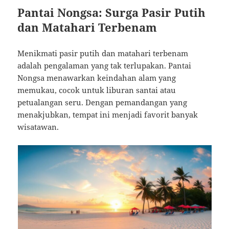
Pantai Nongsa: Surga Pasir Putih
dan Matahari Terbenam
Menikmati pasir putih dan matahari terbenam
adalah pengalaman yang tak terlupakan. Pantai
Nongsa menawarkan keindahan alam yang
memukau, cocok untuk liburan santai atau
petualangan seru. Dengan pemandangan yang
menakjubkan, tempat ini menjadi favorit banyak
wisatawan.