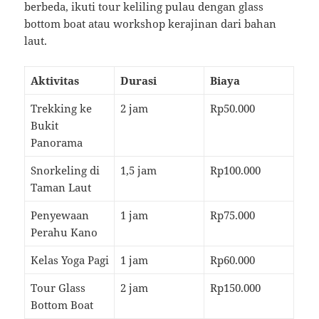
berbeda, ikuti tour keliling pulau dengan glass
bottom boat atau workshop kerajinan dari bahan
laut.
Aktivitas
Durasi
Biaya
Trekking ke
2 jam
Rp50.000
Bukit
Panorama
Snorkeling di
1,5 jam
Rp100.000
Taman Laut
Penyewaan
1 jam
Rp75.000
Perahu Kano
Kelas Yoga Pagi
1 jam
Rp60.000
Tour Glass
2 jam
Rp150.000
Bottom Boat