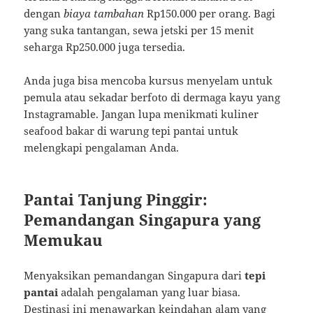
dengan
biaya tambahan
Rp150.000 per orang. Bagi
yang suka tantangan, sewa jetski per 15 menit
seharga Rp250.000 juga tersedia.
Anda juga bisa mencoba kursus menyelam untuk
pemula atau sekadar berfoto di dermaga kayu yang
Instagramable. Jangan lupa menikmati kuliner
seafood bakar di warung tepi pantai untuk
melengkapi pengalaman Anda.
Pantai Tanjung Pinggir:
Pemandangan Singapura yang
Memukau
Menyaksikan pemandangan Singapura dari
tepi
pantai
adalah pengalaman yang luar biasa.
Destinasi ini menawarkan keindahan alam yang