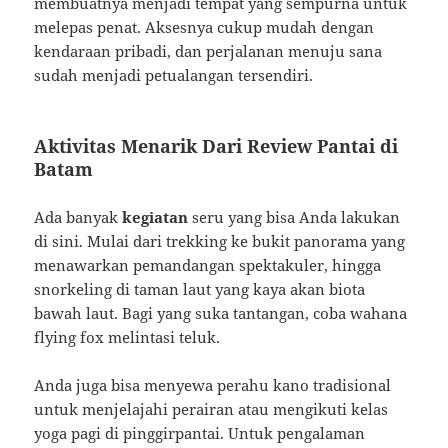
membuatnya menjadi tempat yang sempurna untuk
melepas penat. Aksesnya cukup mudah dengan
kendaraan pribadi, dan perjalanan menuju sana
sudah menjadi petualangan tersendiri.
Aktivitas Menarik Dari Review Pantai di
Batam
Ada banyak
kegiatan
seru yang bisa Anda lakukan
di sini. Mulai dari trekking ke bukit panorama yang
menawarkan pemandangan spektakuler, hingga
snorkeling di taman laut yang kaya akan biota
bawah laut. Bagi yang suka tantangan, coba wahana
flying fox melintasi teluk.
Anda juga bisa menyewa perahu kano tradisional
untuk menjelajahi perairan atau mengikuti kelas
yoga pagi di pinggirpantai. Untuk pengalaman