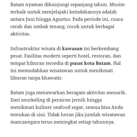
Batam nyaman dikunjungi sepanjang tahun. Musim
terbaik untuk menjelajahi keindahannya adalah
antara Juni hingga Agustus. Pada periode ini, cuaca
cerah dan ombak tenang, cocok untuk berbagai
aktivitas.
Infrastruktur wisata di
kawasan
ini berkembang
pesat. Fasilitas modern seperti hotel, restoran, dan
tempat hiburan tersedia di
pusat kota Batam
. Hal
ini memudahkan wisatawan untuk menikmati
liburan tanpa khawatir.
Batam juga menawarkan beragam aktivitas menarik.
Dari snorkeling di perairan jernih hingga
menikmati kuliner seafood segar, semua bisa Anda
temukan di sini. Tidak heran jika jumlah wisatawan
mancanegara terus meningkat setiap tahunnya.