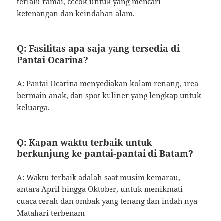
terlalu ramai, cocok untuk yang mencari
ketenangan dan keindahan alam.
Q: Fasilitas apa saja yang tersedia di
Pantai Ocarina?
A: Pantai Ocarina menyediakan kolam renang, area
bermain anak, dan spot kuliner yang lengkap untuk
keluarga.
Q: Kapan waktu terbaik untuk
berkunjung ke pantai-pantai di Batam?
A: Waktu terbaik adalah saat musim kemarau,
antara April hingga Oktober, untuk menikmati
cuaca cerah dan ombak yang tenang dan indah nya
Matahari terbenam