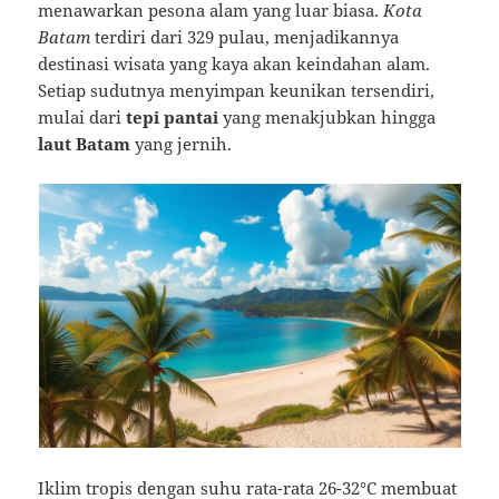
menawarkan pesona alam yang luar biasa.
Kota
Batam
terdiri dari 329 pulau, menjadikannya
destinasi wisata yang kaya akan keindahan alam.
Setiap sudutnya menyimpan keunikan tersendiri,
mulai dari
tepi pantai
yang menakjubkan hingga
laut Batam
yang jernih.
Iklim tropis dengan suhu rata-rata 26-32°C membuat