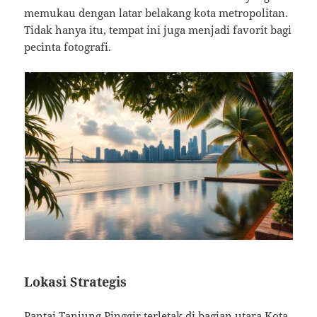
memukau dengan latar belakang kota metropolitan.
Tidak hanya itu, tempat ini juga menjadi favorit bagi
pecinta fotografi.
Lokasi Strategis
Pantai Tanjung Pinggir terletak di bagian utara Kota