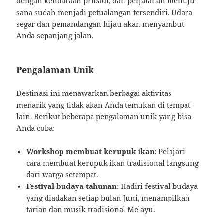
dengan kendaraan pribadi, dan perjalanan menuju
sana sudah menjadi petualangan tersendiri. Udara
segar dan pemandangan hijau akan menyambut
Anda sepanjang jalan.
Pengalaman Unik
Destinasi ini menawarkan berbagai aktivitas
menarik yang tidak akan Anda temukan di tempat
lain. Berikut beberapa pengalaman unik yang bisa
Anda coba:
Workshop membuat kerupuk ikan
: Pelajari
cara membuat kerupuk ikan tradisional langsung
dari warga setempat.
Festival budaya tahunan
: Hadiri festival budaya
yang diadakan setiap bulan Juni, menampilkan
tarian dan musik tradisional Melayu.