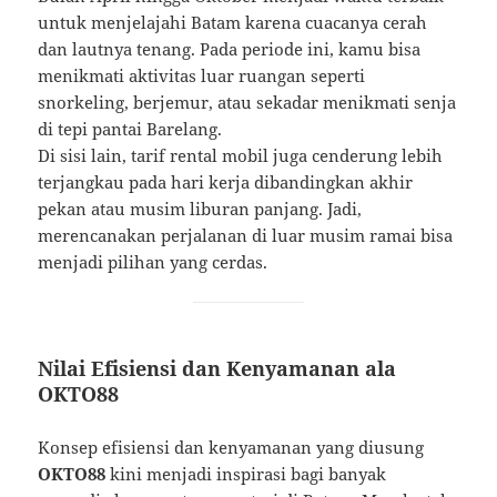
untuk menjelajahi Batam karena cuacanya cerah
dan lautnya tenang. Pada periode ini, kamu bisa
menikmati aktivitas luar ruangan seperti
snorkeling, berjemur, atau sekadar menikmati senja
di tepi pantai Barelang.
Di sisi lain, tarif rental mobil juga cenderung lebih
terjangkau pada hari kerja dibandingkan akhir
pekan atau musim liburan panjang. Jadi,
merencanakan perjalanan di luar musim ramai bisa
menjadi pilihan yang cerdas.
Nilai Efisiensi dan Kenyamanan ala
OKTO88
Konsep efisiensi dan kenyamanan yang diusung
OKTO88
kini menjadi inspirasi bagi banyak