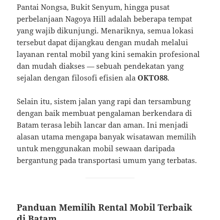
Pantai Nongsa, Bukit Senyum, hingga pusat
perbelanjaan Nagoya Hill adalah beberapa tempat
yang wajib dikunjungi. Menariknya, semua lokasi
tersebut dapat dijangkau dengan mudah melalui
layanan rental mobil yang kini semakin profesional
dan mudah diakses — sebuah pendekatan yang
sejalan dengan filosofi efisien ala
OKTO88
.
Selain itu, sistem jalan yang rapi dan tersambung
dengan baik membuat pengalaman berkendara di
Batam terasa lebih lancar dan aman. Ini menjadi
alasan utama mengapa banyak wisatawan memilih
untuk menggunakan mobil sewaan daripada
bergantung pada transportasi umum yang terbatas.
Panduan Memilih Rental Mobil Terbaik
di Batam