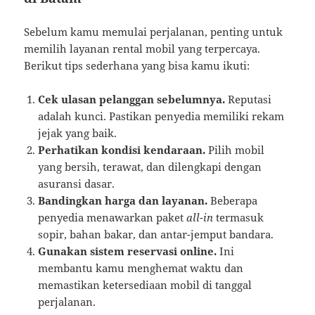
Sebelum kamu memulai perjalanan, penting untuk
memilih layanan rental mobil yang terpercaya.
Berikut tips sederhana yang bisa kamu ikuti:
Cek ulasan pelanggan sebelumnya.
Reputasi
adalah kunci. Pastikan penyedia memiliki rekam
jejak yang baik.
Perhatikan kondisi kendaraan.
Pilih mobil
yang bersih, terawat, dan dilengkapi dengan
asuransi dasar.
Bandingkan harga dan layanan.
Beberapa
penyedia menawarkan paket
all-in
termasuk
sopir, bahan bakar, dan antar-jemput bandara.
Gunakan sistem reservasi online.
Ini
membantu kamu menghemat waktu dan
memastikan ketersediaan mobil di tanggal
perjalanan.