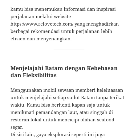
kamu bisa menemukan informasi dan inspirasi
perjalanan melalui website
https://www.relovetech.com/
yang menghadirkan
berbagai rekomendasi untuk perjalanan lebih
efisien dan menyenangkan.
Menjelajahi Batam dengan Kebebasan
dan Fleksibilitas
Menggunakan mobil sewaan memberi keleluasaan
untuk menjelajahi setiap sudut Batam tanpa terikat
waktu. Kamu bisa berhenti kapan saja untuk
menikmati pemandangan laut, atau singgah di
restoran lokal untuk mencicipi olahan seafood
segar.
Di sisi lain, gaya eksplorasi seperti ini juga