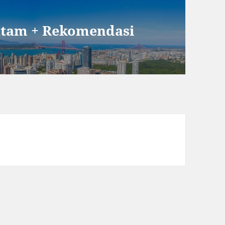
Batam + Rekomendasi