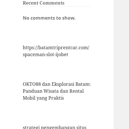
Recent Comments
No comments to show.
https://batamtriprentcar.com/
spaceman-slot-ijobet
OKTO88 dan Eksplorasi Batam:
Panduan Wisata dan Rental
Mobil yang Praktis
strategi pengembangan situs