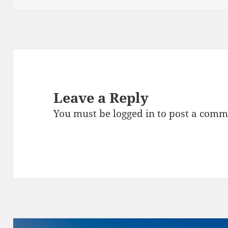
Leave a Reply
You must be
logged in
to post a comm
Post