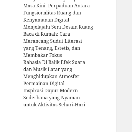
Masa Kini: Perpaduan Antara
Fungsionalitas Ruang dan
Kenyamanan Digital
Menjelajahi Seni Desain Ruang
Baca di Rumah: Cara
Merancang Sudut Literasi
yang Tenang, Estetis, dan
Membakar Fokus
Rahasia Di Balik Efek Suara
dan Musik Latar yang
Menghidupkan Atmosfer
Permainan Digital
Inspirasi Dapur Modern
Sederhana yang Nyaman
untuk Aktivitas Sehari-Hari