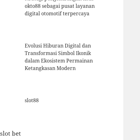
okto88 sebagai pusat layanan
digital otomotif terpercaya
Evolusi Hiburan Digital dan
Transformasi Simbol Ikonik
dalam Ekosistem Permainan
Ketangkasan Modern
slot88
slot bet