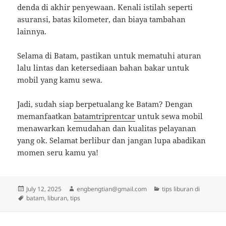
denda di akhir penyewaan. Kenali istilah seperti
asuransi, batas kilometer, dan biaya tambahan
lainnya.
Selama di Batam, pastikan untuk mematuhi aturan
lalu lintas dan ketersediaan bahan bakar untuk
mobil yang kamu sewa.
Jadi, sudah siap berpetualang ke Batam? Dengan
memanfaatkan
batamtriprentcar
untuk sewa mobil
menawarkan kemudahan dan kualitas pelayanan
yang ok. Selamat berlibur dan jangan lupa abadikan
momen seru kamu ya!
Posted
Author
Categories
July 12, 2025
engbengtian@gmail.com
tips liburan di
on
Tags
batam
,
liburan
,
tips