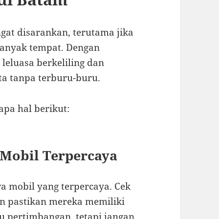
gat disarankan, terutama jika
banyak tempat. Dengan
leluasa berkeliling dan
ta tanpa terburu-buru.
pa hal berikut:
 Mobil Terpercaya
a mobil yang terpercaya. Cek
n pastikan mereka memiliki
tu pertimbangan, tetapi jangan