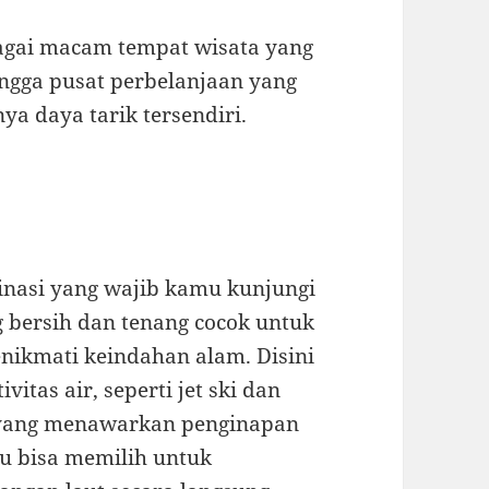
gai macam tempat wisata yang
ingga pusat perbelanjaan yang
a daya tarik tersendiri.
tinasi yang wajib kamu kunjungi
g bersih dan tenang cocok untuk
nikmati keindahan alam. Disini
itas air, seperti jet ski dan
rt yang menawarkan penginapan
u bisa memilih untuk