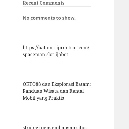
Recent Comments
No comments to show.
https://batamtriprentcar.com/
spaceman-slot-ijobet
OKTO88 dan Eksplorasi Batam:
Panduan Wisata dan Rental
Mobil yang Praktis
strategi pengembangan situs