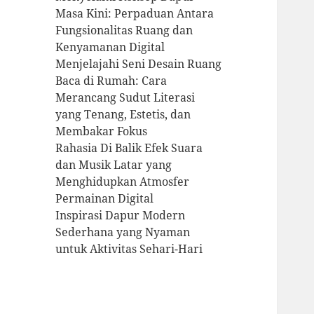
Masa Kini: Perpaduan Antara
Fungsionalitas Ruang dan
Kenyamanan Digital
Menjelajahi Seni Desain Ruang
Baca di Rumah: Cara
Merancang Sudut Literasi
yang Tenang, Estetis, dan
Membakar Fokus
Rahasia Di Balik Efek Suara
dan Musik Latar yang
Menghidupkan Atmosfer
Permainan Digital
Inspirasi Dapur Modern
Sederhana yang Nyaman
untuk Aktivitas Sehari-Hari