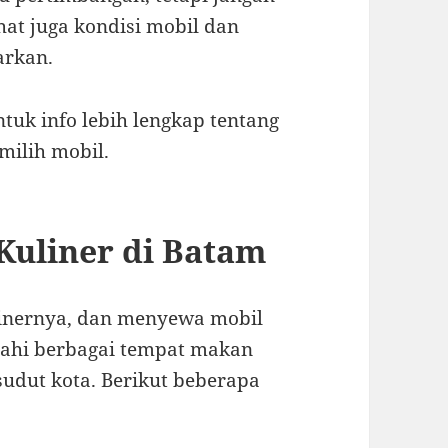
at juga kondisi mobil dan
arkan.
tuk info lebih lengkap tentang
milih mobil.
Kuliner di Batam
linernya, dan menyewa mobil
ahi berbagai tempat makan
udut kota. Berikut beberapa