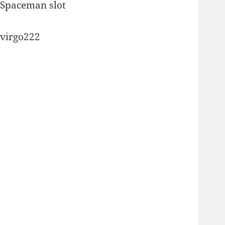
Spaceman slot
virgo222