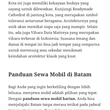
Kota ini juga memiliki kekayaan budaya yang
sayang untuk dilewatkan. Kunjungi Readymade
Cathedral di jantung kota, yang merupakan simbol
toleransi antarumat beragama. Arsitekturnya yang
unik akan memikat siapa saja yang mampir. Selain
itu, ada juga Vihara Duta Maitreya yang merupakan
vihara terbesar di Indonesia. Suasana tenang dan
damai di tempat ini bisa jadi tempat yang sempurna
untuk merenung atau sekedar menikmati
keindahan arsitektur klasik yang kuat.
Panduan Sewa Mobil di Batam
Bagi Anda yang ingin berkeliling dengan lebih
leluasa, menyewa mobil adalah pilihan yang tepat.
Dengan
panduan sewa mobil harian
, Anda bisa
menjelajahi Batam tanpa merasa terikat pada jadwal