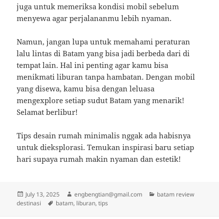
juga untuk memeriksa kondisi mobil sebelum
menyewa agar perjalananmu lebih nyaman.
Namun, jangan lupa untuk memahami peraturan
lalu lintas di Batam yang bisa jadi berbeda dari di
tempat lain. Hal ini penting agar kamu bisa
menikmati liburan tanpa hambatan. Dengan mobil
yang disewa, kamu bisa dengan leluasa
mengexplore setiap sudut Batam yang menarik!
Selamat berlibur!
Tips desain rumah minimalis nggak ada habisnya
untuk dieksplorasi. Temukan inspirasi baru setiap
hari supaya rumah makin nyaman dan estetik!
Posted
Author
Categories
July 13, 2025
engbengtian@gmail.com
batam review
on
Tags
destinasi
batam
,
liburan
,
tips