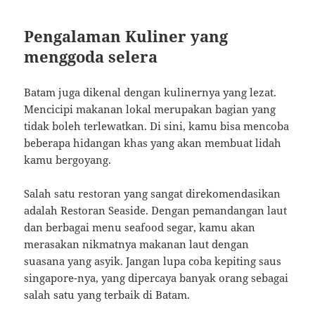
Pengalaman Kuliner yang
menggoda selera
Batam juga dikenal dengan kulinernya yang lezat.
Mencicipi makanan lokal merupakan bagian yang
tidak boleh terlewatkan. Di sini, kamu bisa mencoba
beberapa hidangan khas yang akan membuat lidah
kamu bergoyang.
Salah satu restoran yang sangat direkomendasikan
adalah Restoran Seaside. Dengan pemandangan laut
dan berbagai menu seafood segar, kamu akan
merasakan nikmatnya makanan laut dengan
suasana yang asyik. Jangan lupa coba kepiting saus
singapore-nya, yang dipercaya banyak orang sebagai
salah satu yang terbaik di Batam.