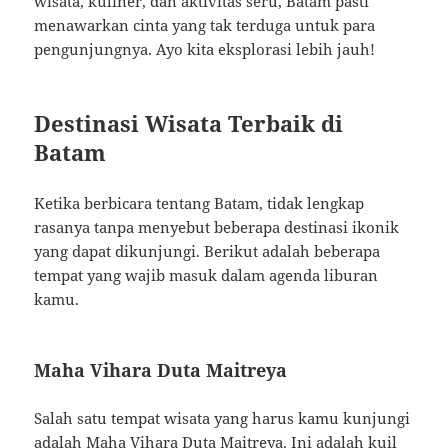
wisata, kuliner, dan aktivitas seru, Batam pasti
menawarkan cinta yang tak terduga untuk para
pengunjungnya. Ayo kita eksplorasi lebih jauh!
Destinasi Wisata Terbaik di
Batam
Ketika berbicara tentang Batam, tidak lengkap
rasanya tanpa menyebut beberapa destinasi ikonik
yang dapat dikunjungi. Berikut adalah beberapa
tempat yang wajib masuk dalam agenda liburan
kamu.
Maha Vihara Duta Maitreya
Salah satu tempat wisata yang harus kamu kunjungi
adalah Maha Vihara Duta Maitreya. Ini adalah kuil