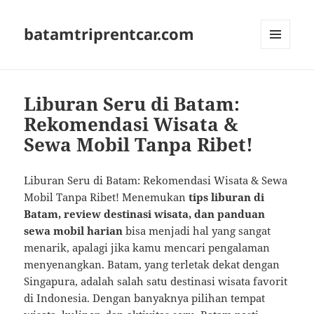
batamtriprentcar.com
MENU
AND
WIDGETS
Liburan Seru di Batam:
Rekomendasi Wisata &
Sewa Mobil Tanpa Ribet!
Liburan Seru di Batam: Rekomendasi Wisata & Sewa
Mobil Tanpa Ribet! Menemukan
tips liburan di
Batam, review destinasi wisata, dan panduan
sewa mobil harian
bisa menjadi hal yang sangat
menarik, apalagi jika kamu mencari pengalaman
menyenangkan. Batam, yang terletak dekat dengan
Singapura, adalah salah satu destinasi wisata favorit
di Indonesia. Dengan banyaknya pilihan tempat