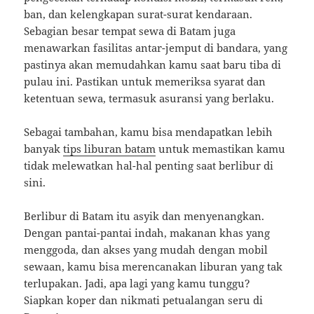
ban, dan kelengkapan surat-surat kendaraan.
Sebagian besar tempat sewa di Batam juga
menawarkan fasilitas antar-jemput di bandara, yang
pastinya akan memudahkan kamu saat baru tiba di
pulau ini. Pastikan untuk memeriksa syarat dan
ketentuan sewa, termasuk asuransi yang berlaku.
Sebagai tambahan, kamu bisa mendapatkan lebih
banyak
tips liburan batam
untuk memastikan kamu
tidak melewatkan hal-hal penting saat berlibur di
sini.
Berlibur di Batam itu asyik dan menyenangkan.
Dengan pantai-pantai indah, makanan khas yang
menggoda, dan akses yang mudah dengan mobil
sewaan, kamu bisa merencanakan liburan yang tak
terlupakan. Jadi, apa lagi yang kamu tunggu?
Siapkan koper dan nikmati petualangan seru di