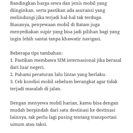
Bandingkan harga sewa dan jenis mobil yang
diinginkan, serta pastikan ada asuransi yang
melindungi jika terjadi hal-hal tak terduga.
Biasanya, penyewaan mobil di Batam juga
menyediakan supir yang bisa jadi pilihan bagi yang
ingin lebih santai tanpa khawatir navigasi.
Beberapa tips tambahan:
1. Pastikan membawa SIM internasional jika berasal
dari luar negeri.
2. Pahami peraturan lalu lintas yang berlaku.
3. Cek kondisi mobil sebelum berangkat agar tidak
terjadi masalah di jalan.
Dengan menyewa mobil harian, kamu bisa dengan
mudah berpindah dari satu destinasi ke destinasi
lainnya, tak perlu lagi pusing tentang transportasi
umum atau taksi.