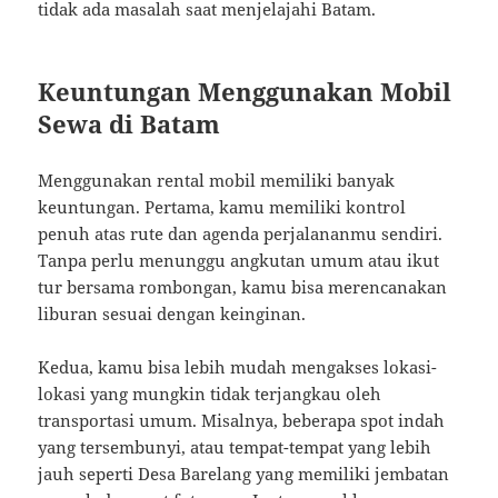
tidak ada masalah saat menjelajahi Batam.
Keuntungan Menggunakan Mobil
Sewa di Batam
Menggunakan rental mobil memiliki banyak
keuntungan. Pertama, kamu memiliki kontrol
penuh atas rute dan agenda perjalananmu sendiri.
Tanpa perlu menunggu angkutan umum atau ikut
tur bersama rombongan, kamu bisa merencanakan
liburan sesuai dengan keinginan.
Kedua, kamu bisa lebih mudah mengakses lokasi-
lokasi yang mungkin tidak terjangkau oleh
transportasi umum. Misalnya, beberapa spot indah
yang tersembunyi, atau tempat-tempat yang lebih
jauh seperti Desa Barelang yang memiliki jembatan