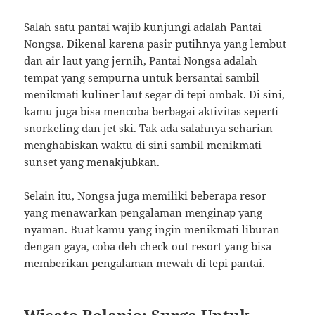
Salah satu pantai wajib kunjungi adalah Pantai
Nongsa. Dikenal karena pasir putihnya yang lembut
dan air laut yang jernih, Pantai Nongsa adalah
tempat yang sempurna untuk bersantai sambil
menikmati kuliner laut segar di tepi ombak. Di sini,
kamu juga bisa mencoba berbagai aktivitas seperti
snorkeling dan jet ski. Tak ada salahnya seharian
menghabiskan waktu di sini sambil menikmati
sunset yang menakjubkan.
Selain itu, Nongsa juga memiliki beberapa resor
yang menawarkan pengalaman menginap yang
nyaman. Buat kamu yang ingin menikmati liburan
dengan gaya, coba deh check out resort yang bisa
memberikan pengalaman mewah di tepi pantai.