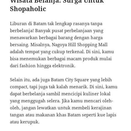
Wisata Belanja: Surga Untuk
Shopaholic
Liburan di Batam tak lengkap rasanya tanpa
berbelanja! Banyak pusat perbelanjaan yang
menawarkan berbagai barang dengan harga
bersaing. Misalnya, Nagoya Hill Shopping Mall
adalah tempat yang cukup terkenal. Di sini, kamu
bisa menemukan berbagai macam produk mulai
dari fashion hingga elektronik.
Selain itu, ada juga Batam City Square yang lebih
compact, tapi juga tak kalah menarik. Di sini, kamu
dapat berbelanja sambil mencicipi kuliner lokal
yang menggugah selera. Jika kamu mencari oleh-
oleh, jangan lewatkan untuk membeli kerajinan
tangan atau makanan khas Batam seperti kue lapis
atau kerupuk.