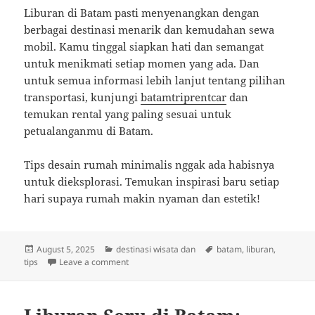
Liburan di Batam pasti menyenangkan dengan
berbagai destinasi menarik dan kemudahan sewa
mobil. Kamu tinggal siapkan hati dan semangat
untuk menikmati setiap momen yang ada. Dan
untuk semua informasi lebih lanjut tentang pilihan
transportasi, kunjungi
batamtriprentcar
dan
temukan rental yang paling sesuai untuk
petualanganmu di Batam.
Tips desain rumah minimalis nggak ada habisnya
untuk dieksplorasi. Temukan inspirasi baru setiap
hari supaya rumah makin nyaman dan estetik!
Posted
Categories
Tags
August 5, 2025
destinasi wisata dan
batam
,
liburan
,
on
on Liburan Seru di Batam: Destinasi Keren dan 
tips
Leave a comment