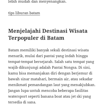
lebih mudah dan menyenangkan.
tips liburan batam
Menjelajahi Destinasi Wisata
Terpopuler di Batam
Batam memiliki banyak sekali destinasi wisata
menarik, mulai dari pantai yang indah hingga
tempat-tempat bersejarah. Salah satu tempat yang
wajib dikunjungi adalah Pantai Nongsa. Di sini,
kamu bisa memanjakan diri dengan berjemur di
bawah sinar matahari, bermain air, atau sekadar
menikmati pemandangan laut yang menakjubkan.
Jangan lupa untuk mencoba beberapa fasilitas
watersport seperti banana boat atau jet ski yang
tersedia di sana.