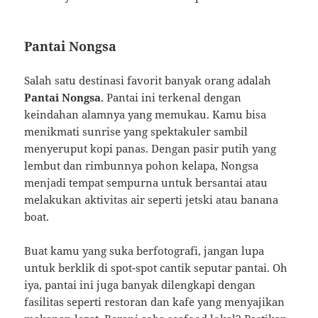
Pantai Nongsa
Salah satu destinasi favorit banyak orang adalah
Pantai Nongsa
. Pantai ini terkenal dengan
keindahan alamnya yang memukau. Kamu bisa
menikmati sunrise yang spektakuler sambil
menyeruput kopi panas. Dengan pasir putih yang
lembut dan rimbunnya pohon kelapa, Nongsa
menjadi tempat sempurna untuk bersantai atau
melakukan aktivitas air seperti jetski atau banana
boat.
Buat kamu yang suka berfotografi, jangan lupa
untuk berklik di spot-spot cantik seputar pantai. Oh
iya, pantai ini juga banyak dilengkapi dengan
fasilitas seperti restoran dan kafe yang menyajikan