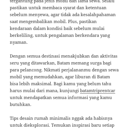
tergantung pada jenis mobil dan lama sewa. Selalu
pastikan untuk membaca syarat dan ketentuan
sebelum menyewa, agar tidak ada kesalahpahaman
saat mengembalikan mobil. Plus, pastikan
kendaraan dalam kondisi baik sebelum mulai
berkeliling, untuk pengalaman berkendara yang
nyaman.
Dengan semua destinasi menakjubkan dan aktivitas
seru yang ditawarkan, Batam memang surga bagi
para pelancong. Nikmati perjalananmu dengan sewa
mobil yang memudahkan, agar liburan di Batam
bisa lebih maksimal. Bagi kamu yang belum tahu
harus mulai dari mana, kunjungi
batamtriprentcar
untuk mendapatkan semua informasi yang kamu
butuhkan.
Tips desain rumah minimalis nggak ada habisnya
untuk dieksplorasi. Temukan inspirasi baru setiap