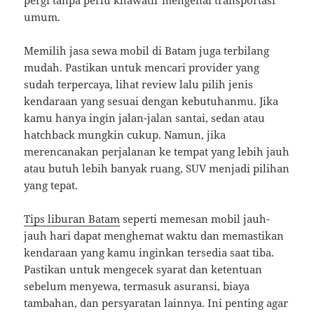
pergi tanpa perlu khawatir mengenai transportasi
umum.
Memilih jasa sewa mobil di Batam juga terbilang
mudah. Pastikan untuk mencari provider yang
sudah terpercaya, lihat review lalu pilih jenis
kendaraan yang sesuai dengan kebutuhanmu. Jika
kamu hanya ingin jalan-jalan santai, sedan atau
hatchback mungkin cukup. Namun, jika
merencanakan perjalanan ke tempat yang lebih jauh
atau butuh lebih banyak ruang, SUV menjadi pilihan
yang tepat.
Tips liburan Batam
seperti memesan mobil jauh-
jauh hari dapat menghemat waktu dan memastikan
kendaraan yang kamu inginkan tersedia saat tiba.
Pastikan untuk mengecek syarat dan ketentuan
sebelum menyewa, termasuk asuransi, biaya
tambahan, dan persyaratan lainnya. Ini penting agar