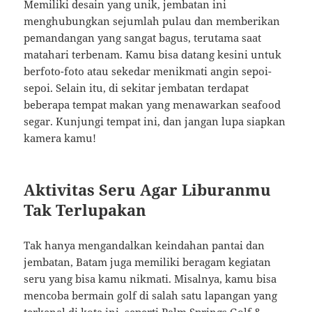
Memiliki desain yang unik, jembatan ini
menghubungkan sejumlah pulau dan memberikan
pemandangan yang sangat bagus, terutama saat
matahari terbenam. Kamu bisa datang kesini untuk
berfoto-foto atau sekedar menikmati angin sepoi-
sepoi. Selain itu, di sekitar jembatan terdapat
beberapa tempat makan yang menawarkan seafood
segar. Kunjungi tempat ini, dan jangan lupa siapkan
kamera kamu!
Aktivitas Seru Agar Liburanmu
Tak Terlupakan
Tak hanya mengandalkan keindahan pantai dan
jembatan, Batam juga memiliki beragam kegiatan
seru yang bisa kamu nikmati. Misalnya, kamu bisa
mencoba bermain golf di salah satu lapangan yang
terkenal di kota ini, seperti Palm Springs Golf &