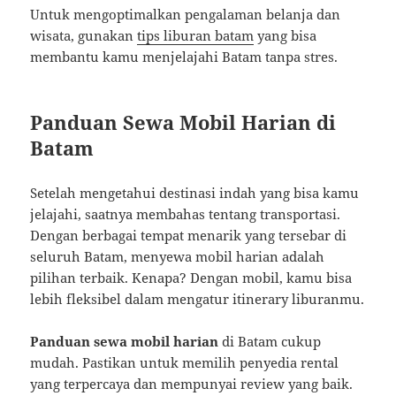
Untuk mengoptimalkan pengalaman belanja dan
wisata, gunakan
tips liburan batam
yang bisa
membantu kamu menjelajahi Batam tanpa stres.
Panduan Sewa Mobil Harian di
Batam
Setelah mengetahui destinasi indah yang bisa kamu
jelajahi, saatnya membahas tentang transportasi.
Dengan berbagai tempat menarik yang tersebar di
seluruh Batam, menyewa mobil harian adalah
pilihan terbaik. Kenapa? Dengan mobil, kamu bisa
lebih fleksibel dalam mengatur itinerary liburanmu.
Panduan sewa mobil harian
di Batam cukup
mudah. Pastikan untuk memilih penyedia rental
yang terpercaya dan mempunyai review yang baik.