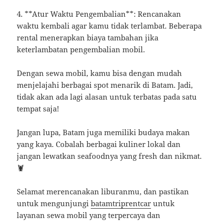
4. **Atur Waktu Pengembalian**: Rencanakan
waktu kembali agar kamu tidak terlambat. Beberapa
rental menerapkan biaya tambahan jika
keterlambatan pengembalian mobil.
Dengan sewa mobil, kamu bisa dengan mudah
menjelajahi berbagai spot menarik di Batam. Jadi,
tidak akan ada lagi alasan untuk terbatas pada satu
tempat saja!
Jangan lupa, Batam juga memiliki budaya makan
yang kaya. Cobalah berbagai kuliner lokal dan
jangan lewatkan seafoodnya yang fresh dan nikmat.
🦞
Selamat merencanakan liburanmu, dan pastikan
untuk mengunjungi
batamtriprentcar
untuk
layanan sewa mobil yang terpercaya dan