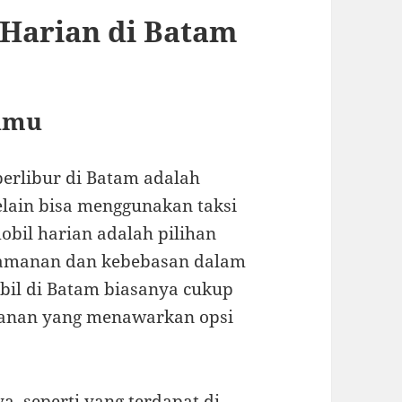
Harian di Batam
nmu
 berlibur di Batam adalah
elain bisa menggunakan taksi
bil harian adalah pilihan
yamanan dan kebebasan dalam
bil di Batam biasanya cukup
yanan yang menawarkan opsi
, seperti yang terdapat di