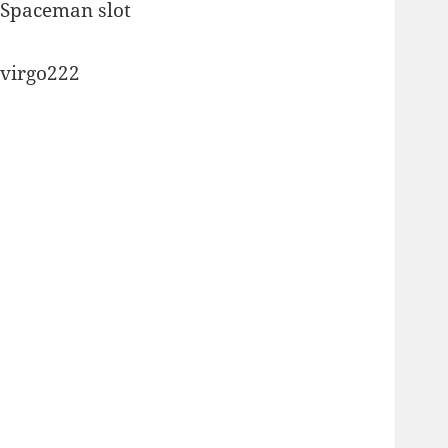
Spaceman slot
virgo222