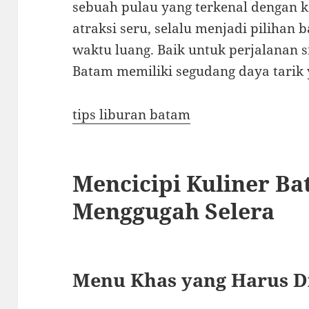
sebuah pulau yang terkenal dengan 
atraksi seru, selalu menjadi pilihan
waktu luang. Baik untuk perjalanan s
Batam memiliki segudang daya tarik 
tips liburan batam
Mencicipi Kuliner B
Menggugah Selera
Menu Khas yang Harus D