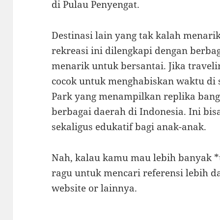
di Pulau Penyengat.
Destinasi lain yang tak kalah menar
rekreasi ini dilengkapi dengan berb
menarik untuk bersantai. Jika travel
cocok untuk menghabiskan waktu di s
Park yang menampilkan replika bang
berbagai daerah di Indonesia. Ini bi
sekaligus edukatif bagi anak-anak.
Nah, kalau kamu mau lebih banyak *t
ragu untuk mencari referensi lebih
website or lainnya.