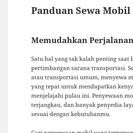
Panduan Sewa Mobil 
Memudahkan Perjalana
Satu hal yang tak kalah penting saat
pertimbangan sarana transportasi. S
atau transportasi umum, menyewa mo
yang tepat untuk mendapatkan ken
menjelajahi pulau ini. Penyewaan mo
terjangkau, dan banyak penyedia la
sesuai dengan kebutuhanmu.
Cari penyewaan mobil yang terpercaya