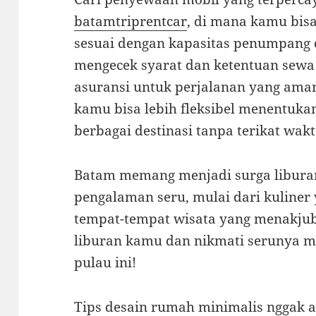
batamtriprentcar
, di mana kamu bisa
sesuai dengan kapasitas penumpang 
mengecek syarat dan ketentuan sew
asuransi untuk perjalanan yang aman
kamu bisa lebih fleksibel menentuka
berbagai destinasi tanpa terikat wakt
Batam memang menjadi surga libur
pengalaman seru, mulai dari kuliner
tempat-tempat wisata yang menakjub
liburan kamu dan nikmati serunya me
pulau ini!
Tips desain rumah minimalis nggak 