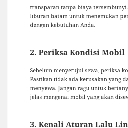
transparan tanpa biaya tersembunyi
liburan batam
untuk menemukan peny
dengan kebutuhan Anda.
2. Periksa Kondisi Mobil
Sebelum menyetujui sewa, periksa ko
Pastikan tidak ada kerusakan yang 
menyewa. Jangan ragu untuk bertanya
jelas mengenai mobil yang akan dise
3. Kenali Aturan Lalu Lin