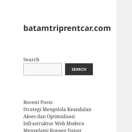
batamtriprentcar.com
Search
SEARCH
Recent Posts
Strategi Mengelola Keandalan
Akses dan Optimalisasi
Infrastruktur Web Modern
Menyelami Konsep Dapur