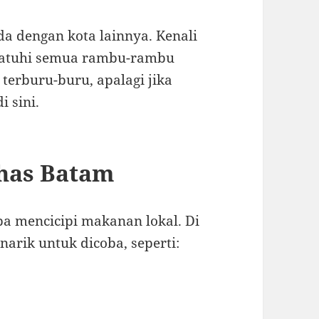
a dengan kota lainnya. Kenali
n patuhi semua rambu-rambu
terburu-buru, apalagi jika
 sini.
has Batam
pa mencicipi makanan lokal. Di
arik untuk dicoba, seperti: