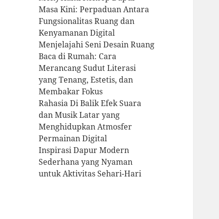
Masa Kini: Perpaduan Antara
Fungsionalitas Ruang dan
Kenyamanan Digital
Menjelajahi Seni Desain Ruang
Baca di Rumah: Cara
Merancang Sudut Literasi
yang Tenang, Estetis, dan
Membakar Fokus
Rahasia Di Balik Efek Suara
dan Musik Latar yang
Menghidupkan Atmosfer
Permainan Digital
Inspirasi Dapur Modern
Sederhana yang Nyaman
untuk Aktivitas Sehari-Hari