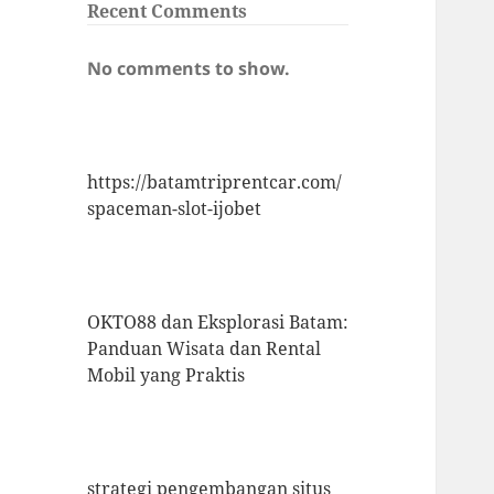
Recent Comments
No comments to show.
https://batamtriprentcar.com/
spaceman-slot-ijobet
OKTO88 dan Eksplorasi Batam:
Panduan Wisata dan Rental
Mobil yang Praktis
strategi pengembangan situs