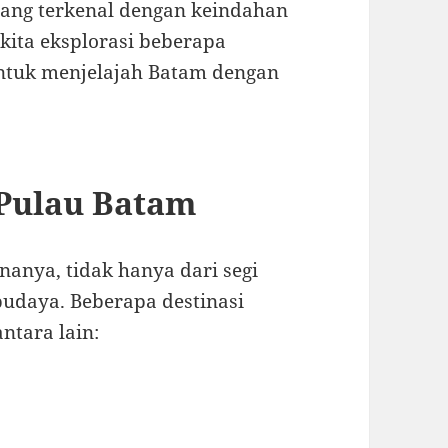
yang terkenal dengan keindahan
kita eksplorasi beberapa
untuk menjelajah Batam dengan
Pulau Batam
anya, tidak hanya dari segi
 budaya. Beberapa destinasi
ntara lain: