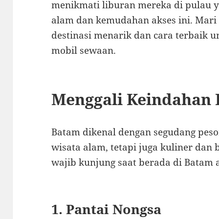
menikmati liburan mereka di pulau 
alam dan kemudahan akses ini. Mari 
destinasi menarik dan cara terbaik 
mobil sewaan.
Menggali Keindahan 
Batam dikenal dengan segudang peson
wisata alam, tetapi juga kuliner dan
wajib kunjung saat berada di Batam a
1. Pantai Nongsa