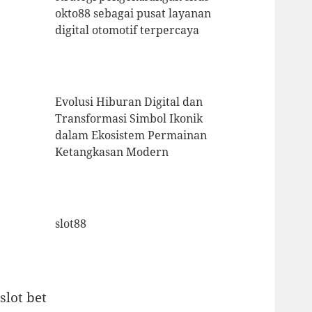
okto88 sebagai pusat layanan
digital otomotif terpercaya
Evolusi Hiburan Digital dan
Transformasi Simbol Ikonik
dalam Ekosistem Permainan
Ketangkasan Modern
slot88
slot bet