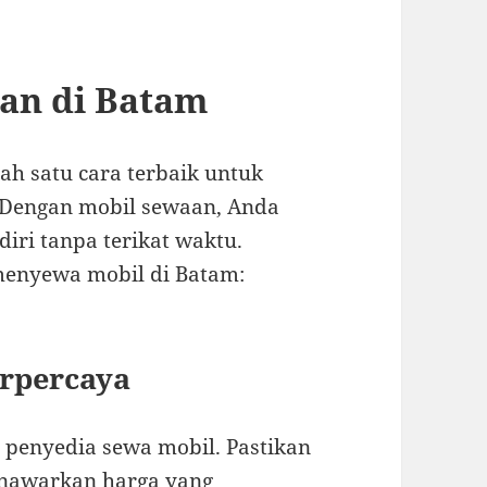
ian di Batam
ah satu cara terbaik untuk
 Dengan mobil sewaan, Anda
iri tanpa terikat waktu.
 menyewa mobil di Batam:
erpercaya
h penyedia sewa mobil. Pastikan
enawarkan harga yang