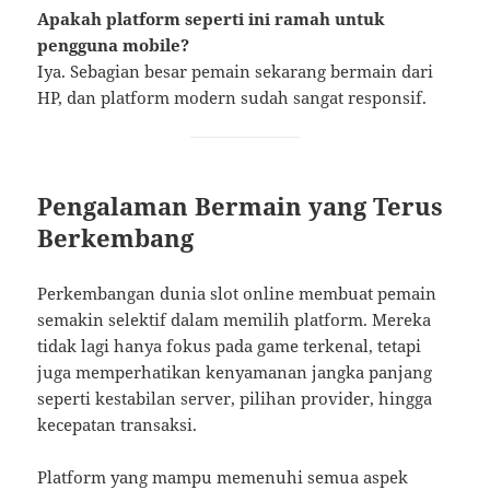
Apakah platform seperti ini ramah untuk
pengguna mobile?
Iya. Sebagian besar pemain sekarang bermain dari
HP, dan platform modern sudah sangat responsif.
Pengalaman Bermain yang Terus
Berkembang
Perkembangan dunia slot online membuat pemain
semakin selektif dalam memilih platform. Mereka
tidak lagi hanya fokus pada game terkenal, tetapi
juga memperhatikan kenyamanan jangka panjang
seperti kestabilan server, pilihan provider, hingga
kecepatan transaksi.
Platform yang mampu memenuhi semua aspek