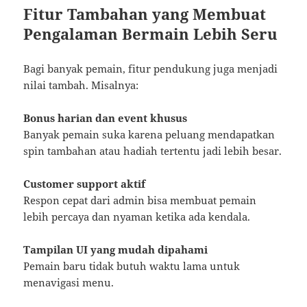
Fitur Tambahan yang Membuat
Pengalaman Bermain Lebih Seru
Bagi banyak pemain, fitur pendukung juga menjadi
nilai tambah. Misalnya:
Bonus harian dan event khusus
Banyak pemain suka karena peluang mendapatkan
spin tambahan atau hadiah tertentu jadi lebih besar.
Customer support aktif
Respon cepat dari admin bisa membuat pemain
lebih percaya dan nyaman ketika ada kendala.
Tampilan UI yang mudah dipahami
Pemain baru tidak butuh waktu lama untuk
menavigasi menu.